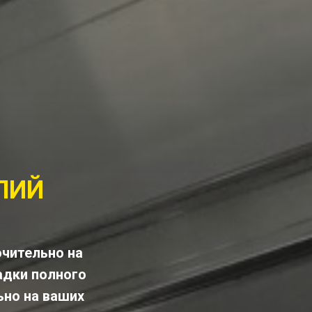
ЛИЙ
ючительно на
адки полного
ьно на ваших