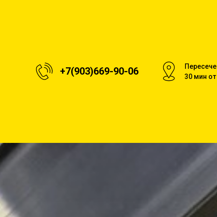
Пересече
+7(903)669-90-06
30 мин о