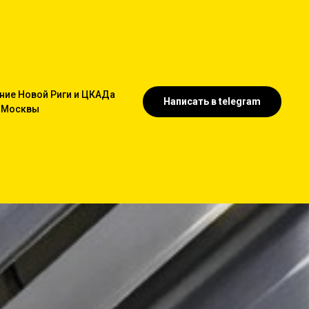
ние Новой Риги и ЦКАДа
Написать в telegram
т Москвы