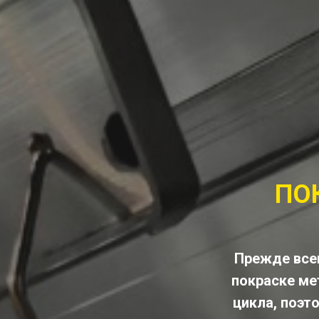
ПО
Прежде всег
покраске ме
цикла, поэт